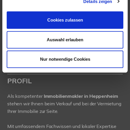
Details zeigen
Ludwigstraße 20
64646 Heppenheim
Cookies zulassen
Tel.:
+49 6252-305 89 41
Fax: +49 6252-305 89 42
Auswahl erlauben
E-Mail:
info@new-place-immobilien.com
Web:
www.new-place-immobilien.com
Nur notwendige Cookies
PROFIL
Als kompetenter
Immobilienmakler in Heppenheim
stehen wir Ihnen beim Verkauf und bei der Vermietung
Ihrer Immobilie zur Seite.
Mit umfassendem Fachwissen und lokaler Expertise