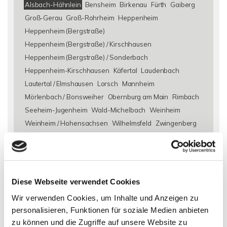
Alsbach-Hähnlein
Bensheim
Birkenau
Fürth
Gaiberg
Groß-Gerau
Groß-Rohrheim
Heppenheim
Heppenheim (Bergstraße)
Heppenheim (Bergstraße) / Kirschhausen
Heppenheim (Bergstraße) / Sonderbach
Heppenheim-Kirschhausen
Käfertal
Laudenbach
Lautertal / Elmshausen
Lorsch
Mannheim
Mörlenbach / Bonsweiher
Obernburg am Main
Rimbach
Seeheim-Jugenheim
Wald-Michelbach
Weinheim
Weinheim / Hohensachsen
Wilhelmsfeld
Zwingenberg
Eigentumswohnungen Alsbach-Hähnlein
Eigentumswohnung
Alsbach-Hähnlein
Immo Alsbach-Hähnlein
Wohnungen
Alsbach-Hähnlein
Wohnung suche Alsbach-Hähnlein
Diese Webseite verwendet Cookies
Wohnungssuche Alsbach-Hähnlein
Wohnungsanzeigen
Wir verwenden Cookies, um Inhalte und Anzeigen zu
Alsbach-Hähnlein
Wohnung Alsbach-Hähnlein
kaufen
personalisieren, Funktionen für soziale Medien anbieten
Alsbach-Hähnlein
Immobilie Alsbach-Hähnlein
Immobilien
zu können und die Zugriffe auf unsere Website zu