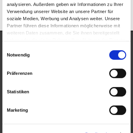
Alsbach-Hähnlein
Immobilienkauf Alsbach-Hähnlein
analysieren. Außerdem geben wir Informationen zu Ihrer
Verwendung unserer Website an unsere Partner für
soziale Medien, Werbung und Analysen weiter. Unsere
Partner führen diese Informationen möglicherweise mit
weiteren Daten zusammen, die Sie ihnen bereitgestellt
haben oder die sie im Rahmen Ihrer Nutzung der Dienste
UNSERE AUSZEICHNUNGEN
gesammelt haben.
Einwilligungsauswahl
Notwendig
Präferenzen
Statistiken
KONTAKT
Marketing
New Place Immobilien