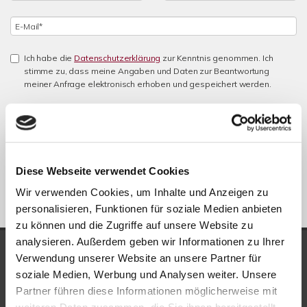
Ich habe die
Datenschutzerklärung
zur Kenntnis genommen. Ich
stimme zu, dass meine Angaben und Daten zur Beantwortung
meiner Anfrage elektronisch erhoben und gespeichert werden.
Hinweis: Sie können Ihre Einwilligung jederzeit für die Zukunft per E-
Mail an info@new-place-immobilien.com widerrufen. *
* Pflichtfelder
Absenden
Diese Webseite verwendet Cookies
Wir verwenden Cookies, um Inhalte und Anzeigen zu
personalisieren, Funktionen für soziale Medien anbieten
zu können und die Zugriffe auf unsere Website zu
analysieren. Außerdem geben wir Informationen zu Ihrer
UNSERE AUSZEICHNUNGEN
Verwendung unserer Website an unsere Partner für
soziale Medien, Werbung und Analysen weiter. Unsere
Partner führen diese Informationen möglicherweise mit