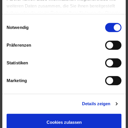
weiteren Daten zusammen, die Sie ihnen bereitgestellt
haben oder die sie im Rahmen Ihrer Nutzung der Dienste
gesammelt haben.
Einwilligungsauswahl
Notwendig
Präferenzen
KONTAKT
Statistiken
New Place Immobilien
Marketing
Ludwigstraße 20
64646 Heppenheim
Details zeigen
Tel.:
+49 6252-305 89 41
Fax: +49 6252-305 89 42
Cookies zulassen
E-Mail:
info@new-place-immobilien.com