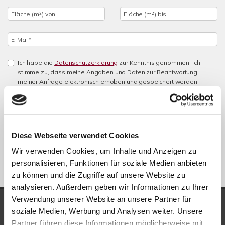
Ich habe die
Datenschutzerklärung
zur Kenntnis genommen. Ich
stimme zu, dass meine Angaben und Daten zur Beantwortung
meiner Anfrage elektronisch erhoben und gespeichert werden.
Hinweis: Sie können Ihre Einwilligung jederzeit für die Zukunft per E-
Mail an info@new-place-immobilien.com widerrufen. *
* Pflichtfelder
Diese Webseite verwendet Cookies
Absenden
Wir verwenden Cookies, um Inhalte und Anzeigen zu
personalisieren, Funktionen für soziale Medien anbieten
zu können und die Zugriffe auf unsere Website zu
analysieren. Außerdem geben wir Informationen zu Ihrer
Verwendung unserer Website an unsere Partner für
UNSERE AUSZEICHNUNGEN
soziale Medien, Werbung und Analysen weiter. Unsere
Partner führen diese Informationen möglicherweise mit